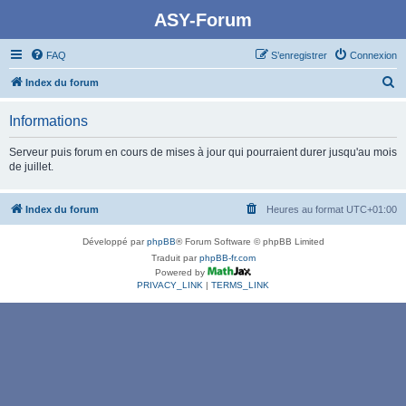
ASY-Forum
FAQ
S’enregistrer
Connexion
R
Index du forum
e
Informations
c
h
Serveur puis forum en cours de mises à jour qui pourraient durer jusqu'au mois
de juillet.
e
r
Index du forum
Heures au format
UTC+01:00
c
h
Développé par
phpBB
® Forum Software © phpBB Limited
e
Traduit par
phpBB-fr.com
Powered by
r
PRIVACY_LINK
|
TERMS_LINK