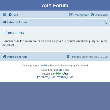
ASY-Forum
FAQ
S’enregistrer
Connexion
R
Index du forum
e
Informations
c
h
Serveur puis forum en cours de mises à jour qui pourraient durer jusqu'au mois
de juillet.
e
r
Index du forum
Heures au format
UTC+01:00
c
h
Développé par
phpBB
® Forum Software © phpBB Limited
e
Traduit par
phpBB-fr.com
Powered by
r
PRIVACY_LINK
|
TERMS_LINK