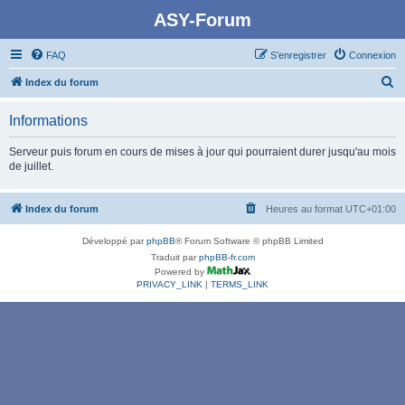
ASY-Forum
FAQ
S’enregistrer
Connexion
R
Index du forum
e
Informations
c
h
Serveur puis forum en cours de mises à jour qui pourraient durer jusqu'au mois
de juillet.
e
r
Index du forum
Heures au format
UTC+01:00
c
h
Développé par
phpBB
® Forum Software © phpBB Limited
e
Traduit par
phpBB-fr.com
Powered by
r
PRIVACY_LINK
|
TERMS_LINK