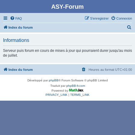
ASY-Forum
FAQ
S’enregistrer
Connexion
R
Index du forum
e
Informations
c
h
Serveur puis forum en cours de mises à jour qui pourraient durer jusqu'au mois
de juillet.
e
r
Index du forum
Heures au format
UTC+01:00
c
h
Développé par
phpBB
® Forum Software © phpBB Limited
e
Traduit par
phpBB-fr.com
Powered by
r
PRIVACY_LINK
|
TERMS_LINK