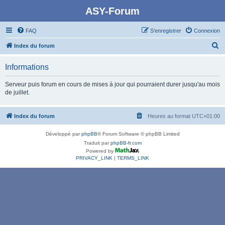
ASY-Forum
FAQ
S’enregistrer
Connexion
R
Index du forum
e
Informations
c
h
Serveur puis forum en cours de mises à jour qui pourraient durer jusqu'au mois
de juillet.
e
r
Index du forum
Heures au format
UTC+01:00
c
h
Développé par
phpBB
® Forum Software © phpBB Limited
e
Traduit par
phpBB-fr.com
Powered by
r
PRIVACY_LINK
|
TERMS_LINK