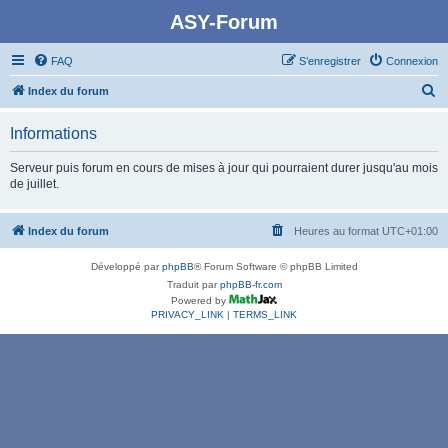
ASY-Forum
FAQ
S’enregistrer
Connexion
R
Index du forum
e
Informations
c
h
Serveur puis forum en cours de mises à jour qui pourraient durer jusqu'au mois
de juillet.
e
r
Index du forum
Heures au format
UTC+01:00
c
h
Développé par
phpBB
® Forum Software © phpBB Limited
e
Traduit par
phpBB-fr.com
Powered by
r
PRIVACY_LINK
|
TERMS_LINK