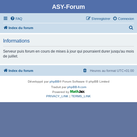
ASY-Forum
FAQ
S’enregistrer
Connexion
R
Index du forum
e
Informations
c
h
Serveur puis forum en cours de mises à jour qui pourraient durer jusqu'au mois
de juillet.
e
r
Index du forum
Heures au format
UTC+01:00
c
h
Développé par
phpBB
® Forum Software © phpBB Limited
e
Traduit par
phpBB-fr.com
Powered by
r
PRIVACY_LINK
|
TERMS_LINK