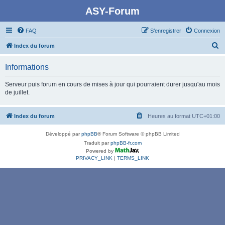
ASY-Forum
FAQ
S’enregistrer
Connexion
R
Index du forum
e
Informations
c
h
Serveur puis forum en cours de mises à jour qui pourraient durer jusqu'au mois
de juillet.
e
r
Index du forum
Heures au format
UTC+01:00
c
h
Développé par
phpBB
® Forum Software © phpBB Limited
e
Traduit par
phpBB-fr.com
Powered by
r
PRIVACY_LINK
|
TERMS_LINK