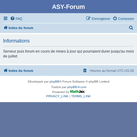
ASY-Forum
FAQ
S’enregistrer
Connexion
R
Index du forum
e
Informations
c
h
Serveur puis forum en cours de mises à jour qui pourraient durer jusqu'au mois
de juillet.
e
r
Index du forum
Heures au format
UTC+01:00
c
h
Développé par
phpBB
® Forum Software © phpBB Limited
e
Traduit par
phpBB-fr.com
Powered by
r
PRIVACY_LINK
|
TERMS_LINK