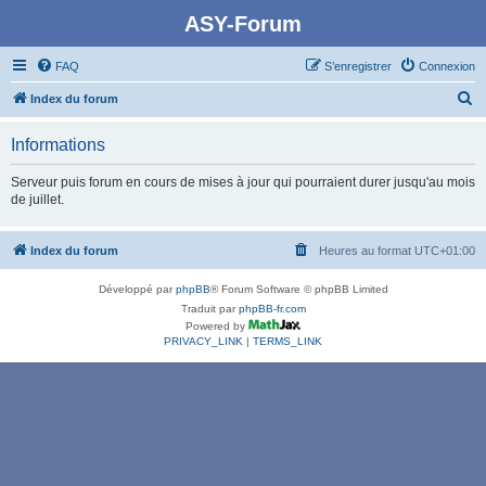
ASY-Forum
FAQ
S’enregistrer
Connexion
R
Index du forum
e
Informations
c
h
Serveur puis forum en cours de mises à jour qui pourraient durer jusqu'au mois
de juillet.
e
r
Index du forum
Heures au format
UTC+01:00
c
h
Développé par
phpBB
® Forum Software © phpBB Limited
e
Traduit par
phpBB-fr.com
Powered by
r
PRIVACY_LINK
|
TERMS_LINK