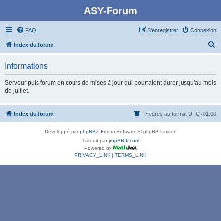
ASY-Forum
FAQ
S’enregistrer
Connexion
R
Index du forum
e
Informations
c
h
Serveur puis forum en cours de mises à jour qui pourraient durer jusqu'au mois
de juillet.
e
r
Index du forum
Heures au format
UTC+01:00
c
h
Développé par
phpBB
® Forum Software © phpBB Limited
e
Traduit par
phpBB-fr.com
Powered by
r
PRIVACY_LINK
|
TERMS_LINK