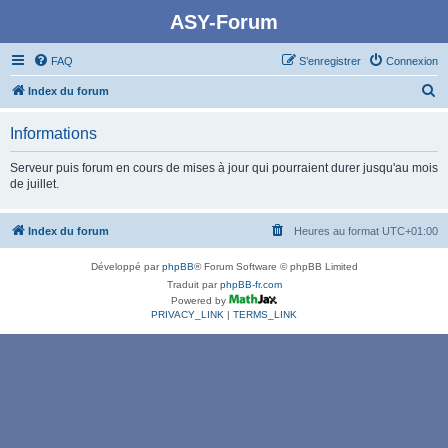
ASY-Forum
FAQ
S’enregistrer
Connexion
R
Index du forum
e
Informations
c
h
Serveur puis forum en cours de mises à jour qui pourraient durer jusqu'au mois
de juillet.
e
r
Index du forum
Heures au format
UTC+01:00
c
h
Développé par
phpBB
® Forum Software © phpBB Limited
e
Traduit par
phpBB-fr.com
Powered by
r
PRIVACY_LINK
|
TERMS_LINK