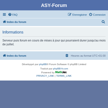
ASY-Forum
FAQ
S’enregistrer
Connexion
R
Index du forum
e
Informations
c
h
Serveur puis forum en cours de mises à jour qui pourraient durer jusqu'au mois
de juillet.
e
r
Index du forum
Heures au format
UTC+01:00
c
h
Développé par
phpBB
® Forum Software © phpBB Limited
e
Traduit par
phpBB-fr.com
Powered by
r
PRIVACY_LINK
|
TERMS_LINK