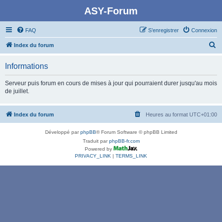
ASY-Forum
FAQ
S’enregistrer
Connexion
R
Index du forum
e
Informations
c
h
Serveur puis forum en cours de mises à jour qui pourraient durer jusqu'au mois
de juillet.
e
r
Index du forum
Heures au format
UTC+01:00
c
h
Développé par
phpBB
® Forum Software © phpBB Limited
e
Traduit par
phpBB-fr.com
Powered by
r
PRIVACY_LINK
|
TERMS_LINK