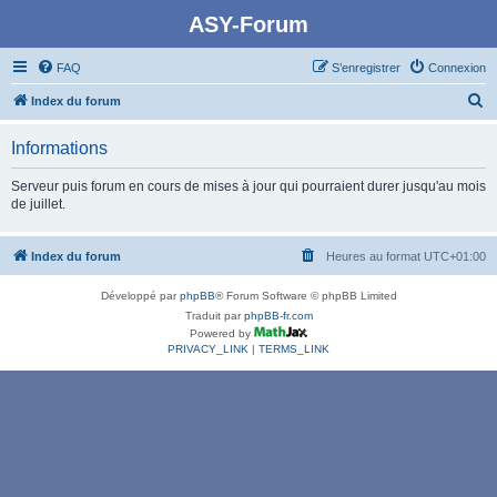
ASY-Forum
FAQ
S’enregistrer
Connexion
R
Index du forum
e
Informations
c
h
Serveur puis forum en cours de mises à jour qui pourraient durer jusqu'au mois
de juillet.
e
r
Index du forum
Heures au format
UTC+01:00
c
h
Développé par
phpBB
® Forum Software © phpBB Limited
e
Traduit par
phpBB-fr.com
Powered by
r
PRIVACY_LINK
|
TERMS_LINK