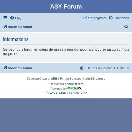
ASY-Forum
FAQ
S’enregistrer
Connexion
R
Index du forum
e
Informations
c
h
Serveur puis forum en cours de mises à jour qui pourraient durer jusqu'au mois
de juillet.
e
r
Index du forum
Heures au format
UTC+01:00
c
h
Développé par
phpBB
® Forum Software © phpBB Limited
e
Traduit par
phpBB-fr.com
Powered by
r
PRIVACY_LINK
|
TERMS_LINK