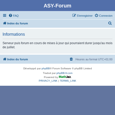
ASY-Forum
FAQ
S’enregistrer
Connexion
R
Index du forum
e
Informations
c
h
Serveur puis forum en cours de mises à jour qui pourraient durer jusqu'au mois
de juillet.
e
r
Index du forum
Heures au format
UTC+01:00
c
h
Développé par
phpBB
® Forum Software © phpBB Limited
e
Traduit par
phpBB-fr.com
Powered by
r
PRIVACY_LINK
|
TERMS_LINK