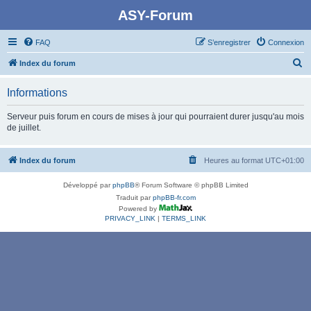
ASY-Forum
FAQ
S’enregistrer
Connexion
R
Index du forum
e
Informations
c
h
Serveur puis forum en cours de mises à jour qui pourraient durer jusqu'au mois
de juillet.
e
r
Index du forum
Heures au format
UTC+01:00
c
h
Développé par
phpBB
® Forum Software © phpBB Limited
e
Traduit par
phpBB-fr.com
Powered by
r
PRIVACY_LINK
|
TERMS_LINK