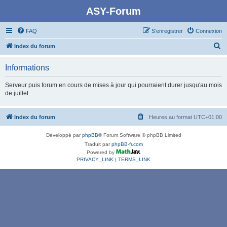
ASY-Forum
FAQ
S’enregistrer
Connexion
R
Index du forum
e
Informations
c
h
Serveur puis forum en cours de mises à jour qui pourraient durer jusqu'au mois
de juillet.
e
r
Index du forum
Heures au format
UTC+01:00
c
h
Développé par
phpBB
® Forum Software © phpBB Limited
e
Traduit par
phpBB-fr.com
Powered by
r
PRIVACY_LINK
|
TERMS_LINK