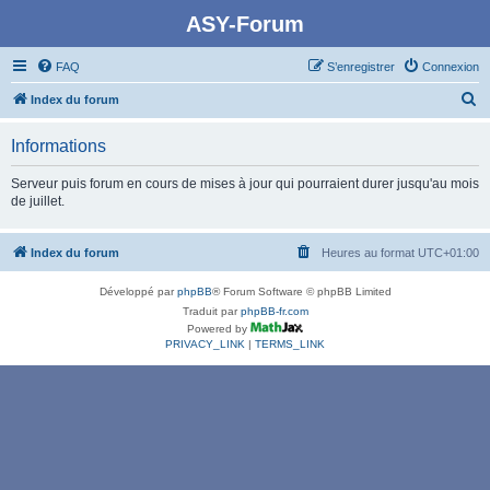
ASY-Forum
FAQ
S’enregistrer
Connexion
R
Index du forum
e
Informations
c
h
Serveur puis forum en cours de mises à jour qui pourraient durer jusqu'au mois
de juillet.
e
r
Index du forum
Heures au format
UTC+01:00
c
h
Développé par
phpBB
® Forum Software © phpBB Limited
e
Traduit par
phpBB-fr.com
Powered by
r
PRIVACY_LINK
|
TERMS_LINK