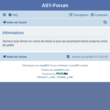
ASY-Forum
FAQ
S’enregistrer
Connexion
R
Index du forum
e
Informations
c
h
Serveur puis forum en cours de mises à jour qui pourraient durer jusqu'au mois
de juillet.
e
r
Index du forum
Heures au format
UTC+01:00
c
h
Développé par
phpBB
® Forum Software © phpBB Limited
e
Traduit par
phpBB-fr.com
Powered by
r
PRIVACY_LINK
|
TERMS_LINK