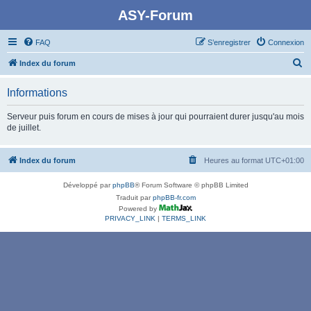
ASY-Forum
FAQ
S’enregistrer
Connexion
R
Index du forum
e
Informations
c
h
Serveur puis forum en cours de mises à jour qui pourraient durer jusqu'au mois
de juillet.
e
r
Index du forum
Heures au format
UTC+01:00
c
h
Développé par
phpBB
® Forum Software © phpBB Limited
e
Traduit par
phpBB-fr.com
Powered by
r
PRIVACY_LINK
|
TERMS_LINK