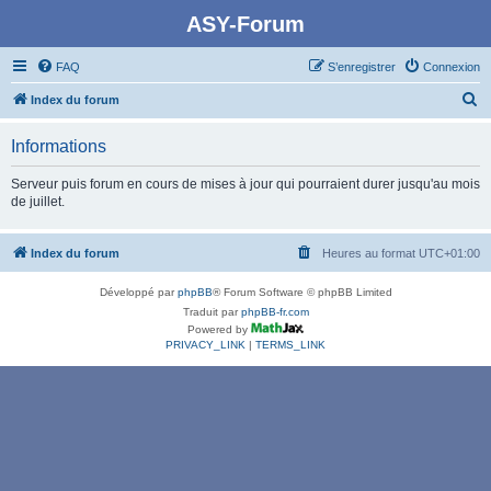
ASY-Forum
FAQ
S’enregistrer
Connexion
R
Index du forum
e
Informations
c
h
Serveur puis forum en cours de mises à jour qui pourraient durer jusqu'au mois
de juillet.
e
r
Index du forum
Heures au format
UTC+01:00
c
h
Développé par
phpBB
® Forum Software © phpBB Limited
e
Traduit par
phpBB-fr.com
Powered by
r
PRIVACY_LINK
|
TERMS_LINK