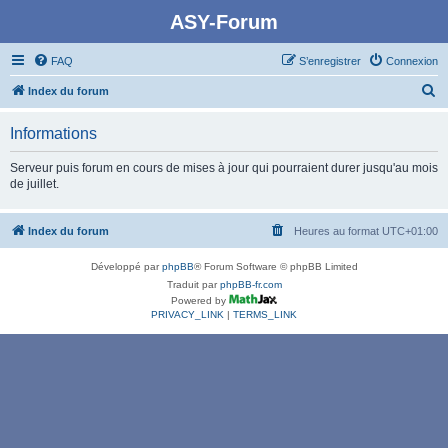
ASY-Forum
FAQ
S’enregistrer
Connexion
R
Index du forum
e
Informations
c
h
Serveur puis forum en cours de mises à jour qui pourraient durer jusqu'au mois
de juillet.
e
r
Index du forum
Heures au format
UTC+01:00
c
h
Développé par
phpBB
® Forum Software © phpBB Limited
e
Traduit par
phpBB-fr.com
Powered by
r
PRIVACY_LINK
|
TERMS_LINK