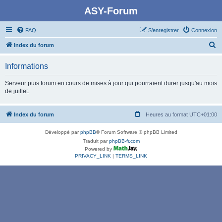
ASY-Forum
FAQ
S’enregistrer
Connexion
R
Index du forum
e
Informations
c
h
Serveur puis forum en cours de mises à jour qui pourraient durer jusqu'au mois
de juillet.
e
r
Index du forum
Heures au format
UTC+01:00
c
h
Développé par
phpBB
® Forum Software © phpBB Limited
e
Traduit par
phpBB-fr.com
Powered by
r
PRIVACY_LINK
|
TERMS_LINK