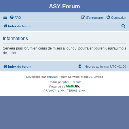
ASY-Forum
FAQ
S’enregistrer
Connexion
R
Index du forum
e
Informations
c
h
Serveur puis forum en cours de mises à jour qui pourraient durer jusqu'au mois
de juillet.
e
r
Index du forum
Heures au format
UTC+01:00
c
h
Développé par
phpBB
® Forum Software © phpBB Limited
e
Traduit par
phpBB-fr.com
Powered by
r
PRIVACY_LINK
|
TERMS_LINK