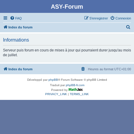
ASY-Forum
FAQ
S’enregistrer
Connexion
R
Index du forum
e
Informations
c
h
Serveur puis forum en cours de mises à jour qui pourraient durer jusqu'au mois
de juillet.
e
r
Index du forum
Heures au format
UTC+01:00
c
h
Développé par
phpBB
® Forum Software © phpBB Limited
e
Traduit par
phpBB-fr.com
Powered by
r
PRIVACY_LINK
|
TERMS_LINK