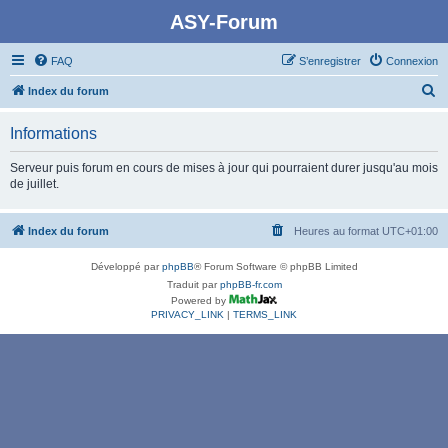
ASY-Forum
FAQ
S’enregistrer
Connexion
R
Index du forum
e
Informations
c
h
Serveur puis forum en cours de mises à jour qui pourraient durer jusqu'au mois
de juillet.
e
r
Index du forum
Heures au format
UTC+01:00
c
h
Développé par
phpBB
® Forum Software © phpBB Limited
e
Traduit par
phpBB-fr.com
Powered by
r
PRIVACY_LINK
|
TERMS_LINK