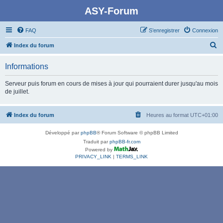
ASY-Forum
FAQ
S’enregistrer
Connexion
R
Index du forum
e
Informations
c
h
Serveur puis forum en cours de mises à jour qui pourraient durer jusqu'au mois
de juillet.
e
r
Index du forum
Heures au format
UTC+01:00
c
h
Développé par
phpBB
® Forum Software © phpBB Limited
e
Traduit par
phpBB-fr.com
Powered by
r
PRIVACY_LINK
|
TERMS_LINK