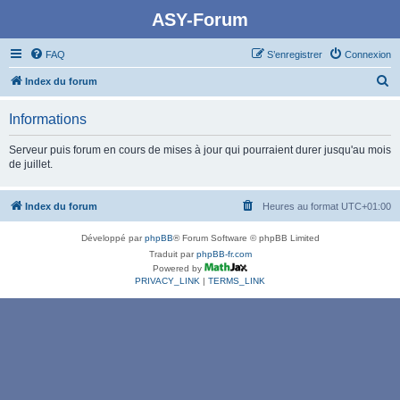
ASY-Forum
FAQ
S’enregistrer
Connexion
R
Index du forum
e
Informations
c
h
Serveur puis forum en cours de mises à jour qui pourraient durer jusqu'au mois
de juillet.
e
r
Index du forum
Heures au format
UTC+01:00
c
h
Développé par
phpBB
® Forum Software © phpBB Limited
e
Traduit par
phpBB-fr.com
Powered by
r
PRIVACY_LINK
|
TERMS_LINK