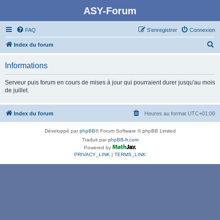
ASY-Forum
FAQ
S’enregistrer
Connexion
R
Index du forum
e
Informations
c
h
Serveur puis forum en cours de mises à jour qui pourraient durer jusqu'au mois
de juillet.
e
r
Index du forum
Heures au format
UTC+01:00
c
h
Développé par
phpBB
® Forum Software © phpBB Limited
e
Traduit par
phpBB-fr.com
Powered by
r
PRIVACY_LINK
|
TERMS_LINK