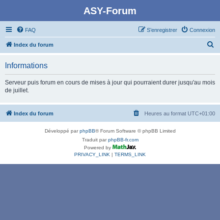
ASY-Forum
FAQ
S’enregistrer
Connexion
R
Index du forum
e
Informations
c
h
Serveur puis forum en cours de mises à jour qui pourraient durer jusqu'au mois
de juillet.
e
r
Index du forum
Heures au format
UTC+01:00
c
h
Développé par
phpBB
® Forum Software © phpBB Limited
e
Traduit par
phpBB-fr.com
Powered by
r
PRIVACY_LINK
|
TERMS_LINK