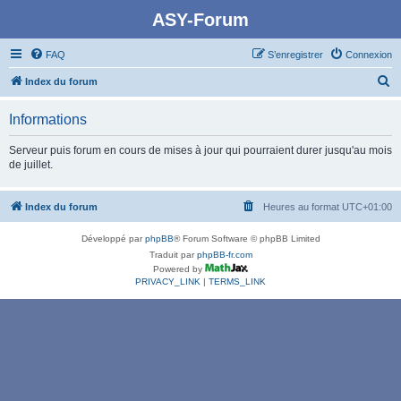
ASY-Forum
FAQ
S’enregistrer
Connexion
R
Index du forum
e
Informations
c
h
Serveur puis forum en cours de mises à jour qui pourraient durer jusqu'au mois
de juillet.
e
r
Index du forum
Heures au format
UTC+01:00
c
h
Développé par
phpBB
® Forum Software © phpBB Limited
e
Traduit par
phpBB-fr.com
Powered by
r
PRIVACY_LINK
|
TERMS_LINK