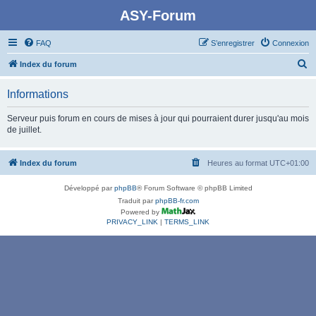
ASY-Forum
FAQ
S’enregistrer
Connexion
R
Index du forum
e
Informations
c
h
Serveur puis forum en cours de mises à jour qui pourraient durer jusqu'au mois
de juillet.
e
r
Index du forum
Heures au format
UTC+01:00
c
h
Développé par
phpBB
® Forum Software © phpBB Limited
e
Traduit par
phpBB-fr.com
Powered by
r
PRIVACY_LINK
|
TERMS_LINK