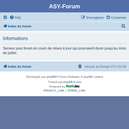
ASY-Forum
FAQ
S’enregistrer
Connexion
R
Index du forum
e
Informations
c
h
Serveur puis forum en cours de mises à jour qui pourraient durer jusqu'au mois
de juillet.
e
r
Index du forum
Heures au format
UTC+01:00
c
h
Développé par
phpBB
® Forum Software © phpBB Limited
e
Traduit par
phpBB-fr.com
Powered by
r
PRIVACY_LINK
|
TERMS_LINK