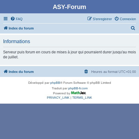
ASY-Forum
FAQ
S’enregistrer
Connexion
R
Index du forum
e
Informations
c
h
Serveur puis forum en cours de mises à jour qui pourraient durer jusqu'au mois
de juillet.
e
r
Index du forum
Heures au format
UTC+01:00
c
h
Développé par
phpBB
® Forum Software © phpBB Limited
e
Traduit par
phpBB-fr.com
Powered by
r
PRIVACY_LINK
|
TERMS_LINK