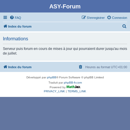
ASY-Forum
FAQ
S’enregistrer
Connexion
R
Index du forum
e
Informations
c
h
Serveur puis forum en cours de mises à jour qui pourraient durer jusqu'au mois
de juillet.
e
r
Index du forum
Heures au format
UTC+01:00
c
h
Développé par
phpBB
® Forum Software © phpBB Limited
e
Traduit par
phpBB-fr.com
Powered by
r
PRIVACY_LINK
|
TERMS_LINK