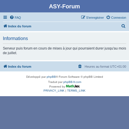
ASY-Forum
FAQ
S’enregistrer
Connexion
R
Index du forum
e
Informations
c
h
Serveur puis forum en cours de mises à jour qui pourraient durer jusqu'au mois
de juillet.
e
r
Index du forum
Heures au format
UTC+01:00
c
h
Développé par
phpBB
® Forum Software © phpBB Limited
e
Traduit par
phpBB-fr.com
Powered by
r
PRIVACY_LINK
|
TERMS_LINK