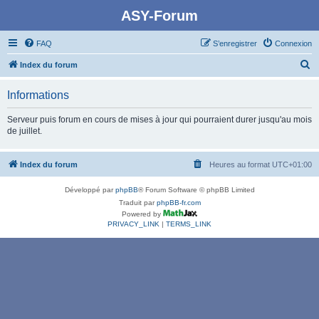
ASY-Forum
FAQ
S’enregistrer
Connexion
R
Index du forum
e
Informations
c
h
Serveur puis forum en cours de mises à jour qui pourraient durer jusqu'au mois
de juillet.
e
r
Index du forum
Heures au format
UTC+01:00
c
h
Développé par
phpBB
® Forum Software © phpBB Limited
e
Traduit par
phpBB-fr.com
Powered by
r
PRIVACY_LINK
|
TERMS_LINK