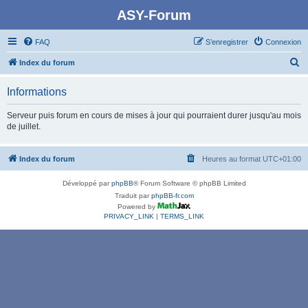
ASY-Forum
FAQ
S’enregistrer
Connexion
R
Index du forum
e
Informations
c
h
Serveur puis forum en cours de mises à jour qui pourraient durer jusqu'au mois
de juillet.
e
r
Index du forum
Heures au format
UTC+01:00
c
h
Développé par
phpBB
® Forum Software © phpBB Limited
e
Traduit par
phpBB-fr.com
Powered by
r
PRIVACY_LINK
|
TERMS_LINK