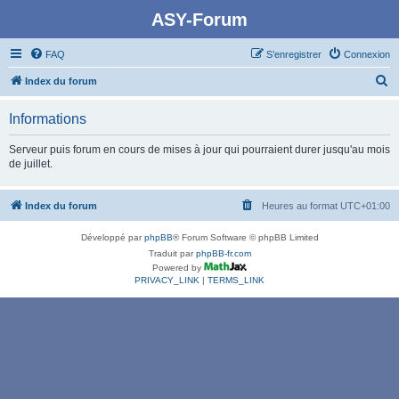
ASY-Forum
FAQ
S’enregistrer
Connexion
R
Index du forum
e
Informations
c
h
Serveur puis forum en cours de mises à jour qui pourraient durer jusqu'au mois
de juillet.
e
r
Index du forum
Heures au format
UTC+01:00
c
h
Développé par
phpBB
® Forum Software © phpBB Limited
e
Traduit par
phpBB-fr.com
Powered by
r
PRIVACY_LINK
|
TERMS_LINK