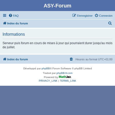
ASY-Forum
FAQ
S’enregistrer
Connexion
R
Index du forum
e
Informations
c
h
Serveur puis forum en cours de mises à jour qui pourraient durer jusqu'au mois
de juillet.
e
r
Index du forum
Heures au format
UTC+01:00
c
h
Développé par
phpBB
® Forum Software © phpBB Limited
e
Traduit par
phpBB-fr.com
Powered by
r
PRIVACY_LINK
|
TERMS_LINK