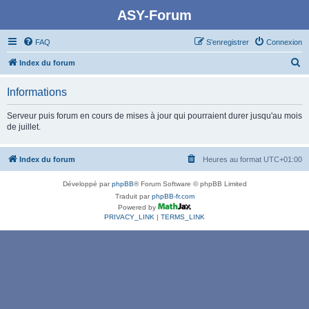
ASY-Forum
FAQ
S’enregistrer
Connexion
R
Index du forum
e
Informations
c
h
Serveur puis forum en cours de mises à jour qui pourraient durer jusqu'au mois
de juillet.
e
r
Index du forum
Heures au format
UTC+01:00
c
h
Développé par
phpBB
® Forum Software © phpBB Limited
e
Traduit par
phpBB-fr.com
Powered by
r
PRIVACY_LINK
|
TERMS_LINK