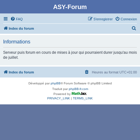
ASY-Forum
FAQ
S’enregistrer
Connexion
R
Index du forum
e
Informations
c
h
Serveur puis forum en cours de mises à jour qui pourraient durer jusqu'au mois
de juillet.
e
r
Index du forum
Heures au format
UTC+01:00
c
h
Développé par
phpBB
® Forum Software © phpBB Limited
e
Traduit par
phpBB-fr.com
Powered by
r
PRIVACY_LINK
|
TERMS_LINK