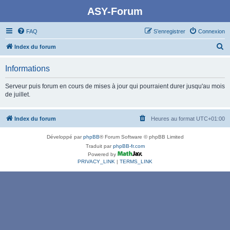
ASY-Forum
FAQ
S’enregistrer
Connexion
R
Index du forum
e
Informations
c
h
Serveur puis forum en cours de mises à jour qui pourraient durer jusqu'au mois
de juillet.
e
r
Index du forum
Heures au format
UTC+01:00
c
h
Développé par
phpBB
® Forum Software © phpBB Limited
e
Traduit par
phpBB-fr.com
Powered by
r
PRIVACY_LINK
|
TERMS_LINK