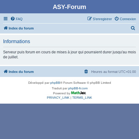
ASY-Forum
FAQ
S’enregistrer
Connexion
R
Index du forum
e
Informations
c
h
Serveur puis forum en cours de mises à jour qui pourraient durer jusqu'au mois
de juillet.
e
r
Index du forum
Heures au format
UTC+01:00
c
h
Développé par
phpBB
® Forum Software © phpBB Limited
e
Traduit par
phpBB-fr.com
Powered by
r
PRIVACY_LINK
|
TERMS_LINK