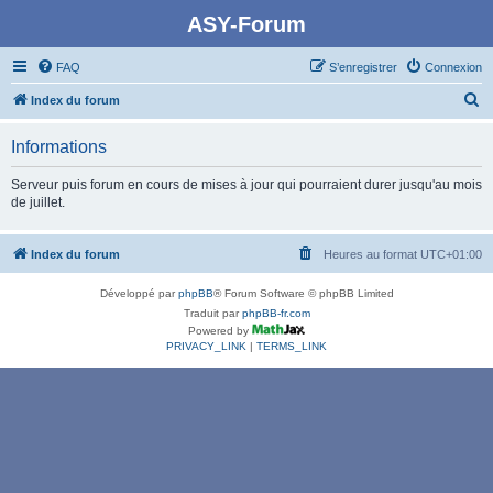
ASY-Forum
FAQ
S’enregistrer
Connexion
R
Index du forum
e
Informations
c
h
Serveur puis forum en cours de mises à jour qui pourraient durer jusqu'au mois
de juillet.
e
r
Index du forum
Heures au format
UTC+01:00
c
h
Développé par
phpBB
® Forum Software © phpBB Limited
e
Traduit par
phpBB-fr.com
Powered by
r
PRIVACY_LINK
|
TERMS_LINK