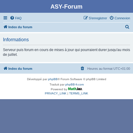
ASY-Forum
FAQ
S’enregistrer
Connexion
R
Index du forum
e
Informations
c
h
Serveur puis forum en cours de mises à jour qui pourraient durer jusqu'au mois
de juillet.
e
r
Index du forum
Heures au format
UTC+01:00
c
h
Développé par
phpBB
® Forum Software © phpBB Limited
e
Traduit par
phpBB-fr.com
Powered by
r
PRIVACY_LINK
|
TERMS_LINK