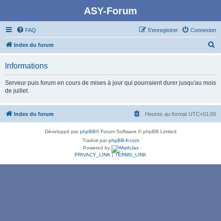
ASY-Forum
FAQ
S’enregistrer
Connexion
R
Index du forum
e
Informations
c
h
Serveur puis forum en cours de mises à jour qui pourraient durer jusqu'au mois
de juillet.
e
r
Index du forum
Heures au format
UTC+01:00
c
h
Développé par
phpBB
® Forum Software © phpBB Limited
e
Traduit par
phpBB-fr.com
Powered by
r
PRIVACY_LINK
|
TERMS_LINK