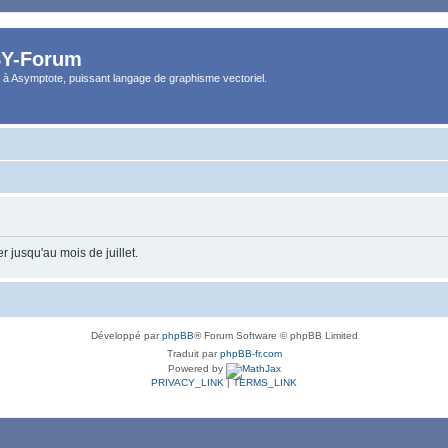
Y-Forum
 à Asymptote, puissant langage de graphisme vectoriel.
 jusqu'au mois de juillet.
Développé par
phpBB
® Forum Software © phpBB Limited
Traduit par
phpBB-fr.com
Powered by
PRIVACY_LINK
|
TERMS_LINK